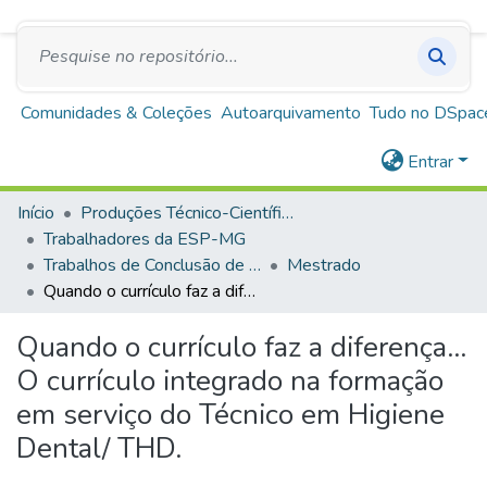
SUS
A+
A
A-
Repositório Institucional Escola de Saúde Pública
de Minas Gerais
Comunidades & Coleções
Autoarquivamento
Tudo no DSpac
Entrar
Início
Produções Técnico-Científicas
Trabalhadores da ESP-MG
Trabalhos de Conclusão de Curso
Mestrado
Quando o currículo faz a diferença... O currículo integrado na formação em serviço do Técnico em Higiene Dental/ THD.
Quando o currículo faz a diferença...
O currículo integrado na formação
em serviço do Técnico em Higiene
Dental/ THD.