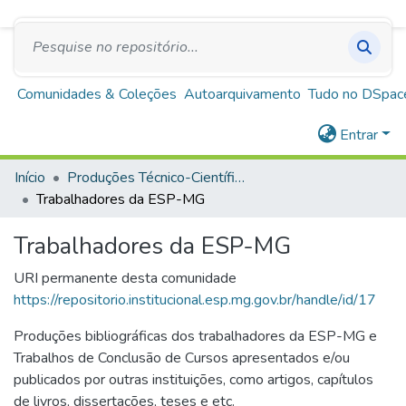
SUS
A+
A
A-
Repositório Institucional Escola de Saúde Pública
de Minas Gerais
Comunidades & Coleções
Autoarquivamento
Tudo no DSpac
Entrar
Início
Produções Técnico-Científicas
Trabalhadores da ESP-MG
Trabalhadores da ESP-MG
URI permanente desta comunidade
https://repositorio.institucional.esp.mg.gov.br/handle/id/17
Produções bibliográficas dos trabalhadores da ESP-MG e
Trabalhos de Conclusão de Cursos apresentados e/ou
publicados por outras instituições, como artigos, capítulos
de livros, dissertações, teses e etc.