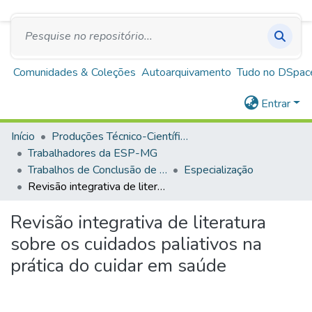
SUS
A+
A
A-
Repositório Institucional Escola de Saúde Pública
de Minas Gerais
Comunidades & Coleções
Autoarquivamento
Tudo no DSpac
Entrar
Início
Produções Técnico-Científicas
Trabalhadores da ESP-MG
Trabalhos de Conclusão de Curso
Especialização
Revisão integrativa de literatura sobre os cuidados paliativos na prática do cuidar em saúde
Revisão integrativa de literatura
sobre os cuidados paliativos na
prática do cuidar em saúde