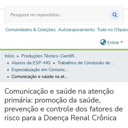
SUS
A+
A
A-
Repositório Institucional Escola de Saúde Pública
de Minas Gerais
Comunidades & Coleções
Autoarquivamento
Tudo no DSpac
Entrar
Início
Produções Técnico-Científicas
Alunos da ESP-MG
Trabalhos de Conclusão de Curso
Especialização em Comunicação e Saúde
Comunicação e saúde na atenção primária: promoção da saúde, prevenção e controle dos fatores de risco para a Doença Renal Crônica
Comunicação e saúde na atenção
primária: promoção da saúde,
prevenção e controle dos fatores de
risco para a Doença Renal Crônica