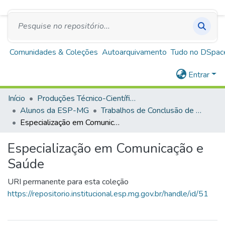
SUS
A+
A
A-
Repositório Institucional Escola de Saúde Pública
de Minas Gerais
Comunidades & Coleções
Autoarquivamento
Tudo no DSpac
Entrar
Início
Produções Técnico-Científicas
Alunos da ESP-MG
Trabalhos de Conclusão de Curso
Especialização em Comunicação e Saúde
Especialização em Comunicação e
Saúde
URI permanente para esta coleção
https://repositorio.institucional.esp.mg.gov.br/handle/id/51