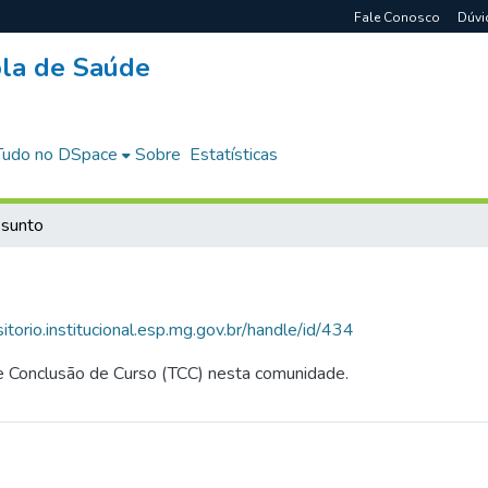
Fale Conosco
Dúvi
cola de Saúde
Tudo no DSpace
Sobre
Estatísticas
ssunto
sitorio.institucional.esp.mg.gov.br/handle/id/434
de Conclusão de Curso (TCC) nesta comunidade.