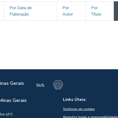
Por Data de
Por
Por
Publicação
Autor
Título
inas Gerais
SUS
Links Úteis:
Minas Gerais
Telefones de contato
ba s/nº)
Aspectos legais e responsabilidade