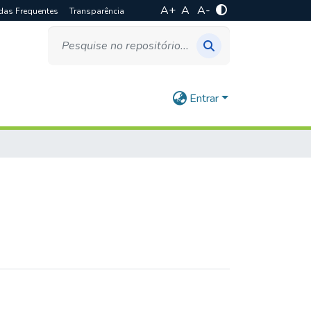
A+
A
A-
das Frequentes
Transparência
Entrar