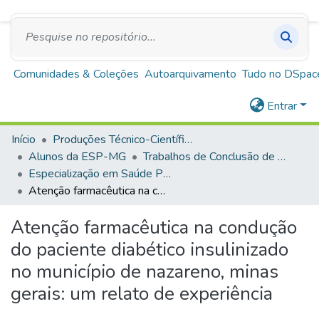
SUS
A+
A
A-
Repositório Institucional Escola de Saúde Pública
de Minas Gerais
Comunidades & Coleções
Autoarquivamento
Tudo no DSpac
Entrar
Início
Produções Técnico-Científicas
Alunos da ESP-MG
Trabalhos de Conclusão de Curso
Especialização em Saúde Pública
Atenção farmacêutica na condução do paciente diabético insulinizado no município de nazareno, minas gerais: um relato de experiência
Atenção farmacêutica na condução
do paciente diabético insulinizado
no município de nazareno, minas
gerais: um relato de experiência