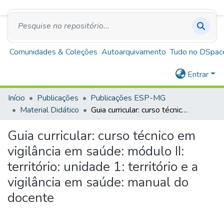
SUS
A+
A
A-
Repositório Institucional Escola de Saúde Pública
de Minas Gerais
Comunidades & Coleções
Autoarquivamento
Tudo no DSpac
Entrar
Início
Publicações
Publicações ESP-MG
Material Didático
Guia curricular: curso técnico em vigilância em saúde: módulo II: território: unidade 1: território e a vigilância em saúde: manual do docente
Guia curricular: curso técnico em
vigilância em saúde: módulo II:
território: unidade 1: território e a
vigilância em saúde: manual do
docente