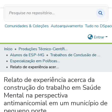
SUS
A+
A
A-
Repositório Institucional Escola de Saúde Pública
de Minas Gerais
Comunidades & Coleções
Autoarquivamento
Tudo no DSpac
Entrar
Início
Produções Técnico-Científicas
Alunos da ESP-MG
Trabalhos de Conclusão de Curso
Especialização em Políticas de Saúde Mental e Atenção Psicossocial
Relato de experiência acerca da construção do trabalho em Saúde Mental na perspectiva antimanicomial em um município de pequeno porte.
Relato de experiência acerca da
construção do trabalho em Saúde
Mental na perspectiva
antimanicomial em um município de
pequeno porte.