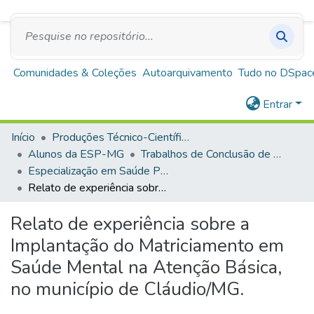
SUS
A+
A
A-
Repositório Institucional Escola de Saúde Pública
de Minas Gerais
Comunidades & Coleções
Autoarquivamento
Tudo no DSpac
Entrar
Início
Produções Técnico-Científicas
Alunos da ESP-MG
Trabalhos de Conclusão de Curso
Especialização em Saúde Pública
Relato de experiência sobre a Implantação do Matriciamento em Saúde Mental na Atenção Básica, no município de Cláudio/MG.
Relato de experiência sobre a
Implantação do Matriciamento em
Saúde Mental na Atenção Básica,
no município de Cláudio/MG.