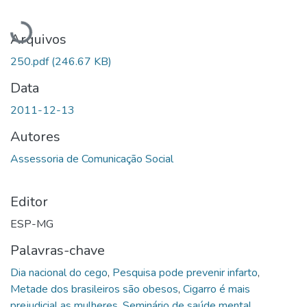
Carregando...
Arquivos
250.pdf
(246.67 KB)
Data
2011-12-13
Autores
Assessoria de Comunicação Social
Editor
ESP-MG
Palavras-chave
Dia nacional do cego
,
Pesquisa pode prevenir infarto
,
Metade dos brasileiros são obesos
,
Cigarro é mais
prejudicial as mulheres
,
Seminário de saúde mental