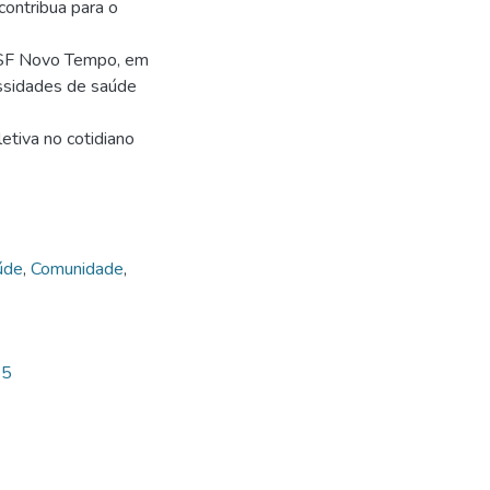
contribua para o
 ESF Novo Tempo, em
essidades de saúde
etiva no cotidiano
úde
,
Comunidade
,
75