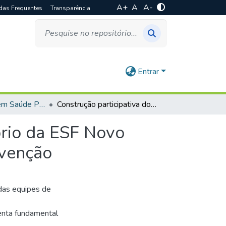
A+
A
A-
das Frequentes
Transparência
Entrar
Especialização em Saúde Pública
Construção participativa do mapeamento do território da ESF Novo Tempo em Santa Helena de Minas: projeto de intervenção
ório da ESF Novo
rvenção
 das equipes de
enta fundamental