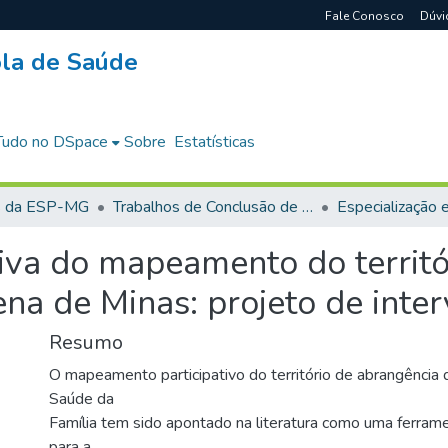
Fale Conosco
Dúvi
cola de Saúde
Tudo no DSpace
Sobre
Estatísticas
s da ESP-MG
Trabalhos de Conclusão de Curso
tiva do mapeamento do territ
a de Minas: projeto de inte
Resumo
O mapeamento participativo do território de abrangência
Saúde da
Família tem sido apontado na literatura como uma ferram
para a