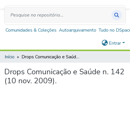
SUS
A+
A
A-
Repositório Institucional Escola de Saúde Pública
de Minas Gerais
Comunidades & Coleções
Autoarquivamento
Tudo no DSpac
Entrar
Início
Drops Comunicação e Saúde n. 142 (10 nov. 2009).
Drops Comunicação e Saúde n. 142
(10 nov. 2009).