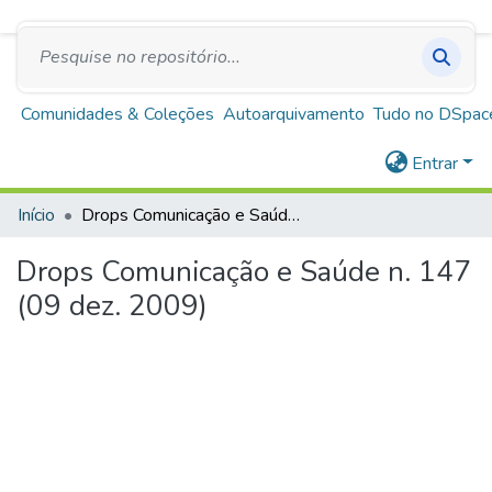
SUS
A+
A
A-
Repositório Institucional Escola de Saúde Pública
de Minas Gerais
Comunidades & Coleções
Autoarquivamento
Tudo no DSpac
Entrar
Início
Drops Comunicação e Saúde n. 147 (09 dez. 2009)
Drops Comunicação e Saúde n. 147
(09 dez. 2009)