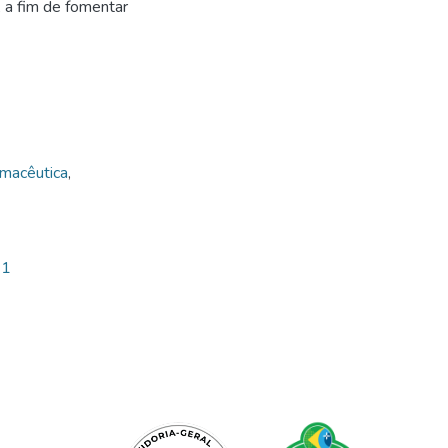
, a fim de fomentar
rmacêutica
,
11