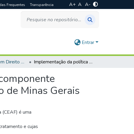
A+
A
A-
das Frequentes
Transparência
Entrar
Especialização em Direito Sanitário
Implementação da política de descentralização do componente especializado da assistência farmacêutica no estado de Minas Gerais
o componente
do de Minas Gerais
a (CEAF) é uma
tratamento e cujas