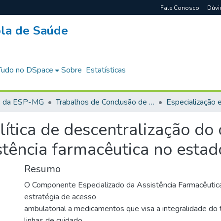
Fale Conosco
Dúvi
cola de Saúde
Tudo no DSpace
Sobre
Estatísticas
s da ESP-MG
Trabalhos de Conclusão de Curso
ítica de descentralização d
stência farmacêutica no esta
Resumo
O Componente Especializado da Assistência Farmacêutic
estratégia de acesso
ambulatorial a medicamentos que visa a integralidade do 
linhas de cuidado