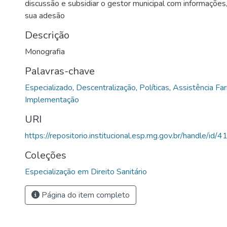
discussão e subsidiar o gestor municipal com informações
sua adesão
Descrição
Monografia
Palavras-chave
Especializado
,
Descentralização
,
Políticas
,
Assistência Fa
Implementação
URI
https://repositorio.institucional.esp.mg.gov.br/handle/id/4
Coleções
Especialização em Direito Sanitário
Página do item completo