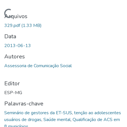
Carregando...
Arquivos
329.pdf
(1.33 MB)
Data
2013-06-13
Autores
Assessoria de Comunicação Social
Editor
ESP-MG
Palavras-chave
Seminário de gestores da ET-SUS
,
tenção ao adolescentes
usuários de drogas
,
Saúde mental
,
Qualificação de ACS em
8 municípios