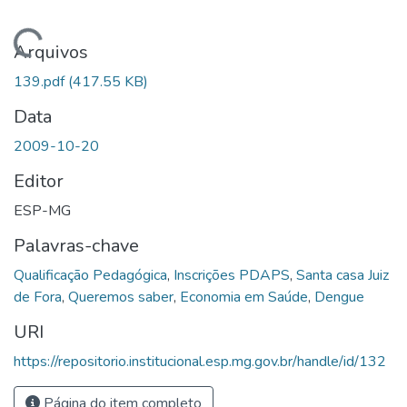
Carregando...
Arquivos
139.pdf
(417.55 KB)
Data
2009-10-20
Editor
ESP-MG
Palavras-chave
Qualificação Pedagógica
,
Inscrições PDAPS
,
Santa casa Juiz
de Fora
,
Queremos saber
,
Economia em Saúde
,
Dengue
URI
https://repositorio.institucional.esp.mg.gov.br/handle/id/132
Página do item completo