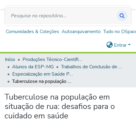
SUS
A+
A
A-
Repositório Institucional Escola de Saúde Pública
de Minas Gerais
Comunidades & Coleções
Autoarquivamento
Tudo no DSpac
Entrar
Início
Produções Técnico-Científicas
Alunos da ESP-MG
Trabalhos de Conclusão de Curso
Especialização em Saúde Pública
Tuberculose na população em situação de rua: desafios para o cuidado em saúde
Tuberculose na população em
situação de rua: desafios para o
cuidado em saúde