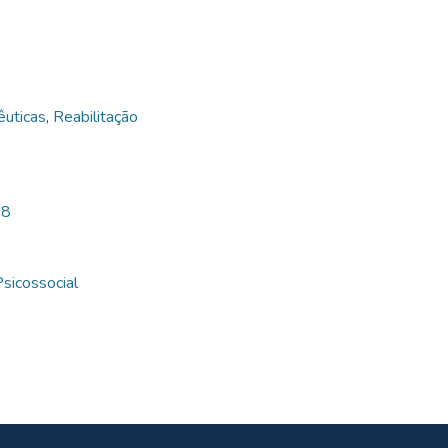
êuticas
,
Reabilitação
78
sicossocial