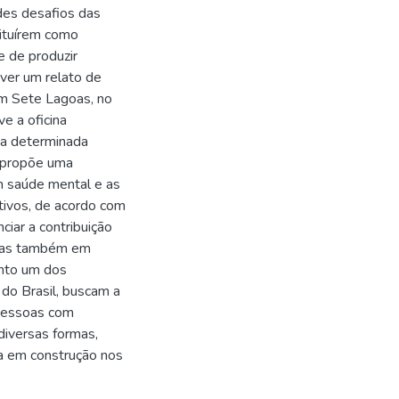
es desafios das
tituírem como
e de produzir
ver um relato de
em Sete Lagoas, no
e a oficina
uma determinada
o propõe uma
m saúde mental e as
tivos, de acordo com
iar a contribuição
 mas também em
anto um dos
 do Brasil, buscam a
 pessoas com
diversas formas,
ma em construção nos