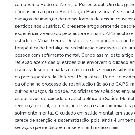
compõem a Rede de Atenção Psicossocial. Um dos grand
oficinas no campo da Reabilitação Psicossocial é se cons
espaços de inserção de novas formas de existir, conviver 
sentidos aos usuários. O presente artigo pretende descre
experiência vivenciado pela autora em um CAPS adulto 
estado de Minas Gerais. Destaca-se a importância que tev
terapêutica de hortaliça na reabilitação psicossocial de 
pessoa com sofrimento mental. Sendo assim, este artig
reflexão acerca das questões que envolvem o cuidado e
práticas desempenhadas no âmbito dos serviços substitu
os pressupostos da Reforma Psiquiátrica. Pode-se evidenc
da oficina no processo de reabilitação não só no CAPS,
outros espaços da cidade. As oficinas terapêuticas enqu
dispositivos de cuidado da atual política de Saúde Mental
reinserção social, a promoção de vida e a autonomia das
sofrimento mental. O cuidado em saúde mental, em suas 
carece de atenção e sistematização, pois, ainda é um te
serviços que se dispõem a serem antimanicomiais.