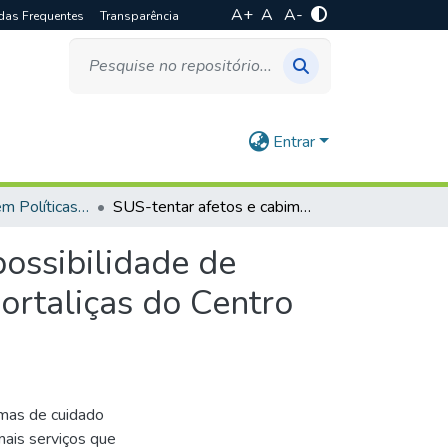
A+
A
A-
das Frequentes
Transparência
Entrar
Especialização em Políticas de Saúde Mental e Atenção Psicossocial
SUS-tentar afetos e cabimentos: a terra enquanto possibilidade de cuidado – relato de experiência sobre a oficina de hortaliças do Centro de Atenção Psicossocial II de Sete Lagoas.
possibilidade de
hortaliças do Centro
rmas de cuidado
ais serviços que