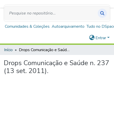
SUS
A+
A
A-
Repositório Institucional Escola de Saúde Pública
de Minas Gerais
Comunidades & Coleções
Autoarquivamento
Tudo no DSpac
Entrar
Início
Drops Comunicação e Saúde n. 237 (13 set. 2011).
Drops Comunicação e Saúde n. 237
(13 set. 2011).