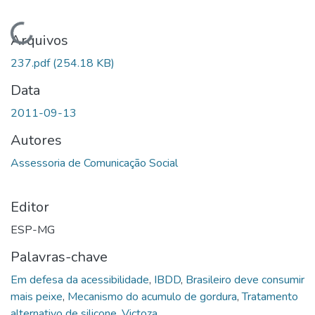
Carregando...
Arquivos
237.pdf
(254.18 KB)
Data
2011-09-13
Autores
Assessoria de Comunicação Social
Editor
ESP-MG
Palavras-chave
Em defesa da acessibilidade
,
IBDD
,
Brasileiro deve consumir
mais peixe
,
Mecanismo do acumulo de gordura
,
Tratamento
alternativo de silicone
,
Victoza